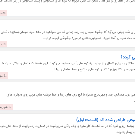
سایی آثار معماری و شواهد باستان شناختی مربوط به دوره های سلجوقی و پیشا سلجوقی در زیر مسجد جا
28 دی 1401
برای شما پیش می آید که چگونه سیمان بسازید. زمانی که می خواهید در خانه خود سیمان بسازید ، کافی
 ساخت سیمان آشنا شوید. همچنین نکاتی در مورد چگونگی ایجاد قوام...
18 دی 1401
ی گردد؟
ال مانش و دریای شمال و از جنوب به کوه های آلپ محدود می گردد. این منطقه که قدمتی طولانی دارد، شا
مین های کشاورزی غلتکی، کوه های مرتفع و خط ساحلی زیبا در...
21 مهر 1401
 می رود. معماری چند وجهی برج همراه با گچ بری های زیبا و خط نوشته های عربی روی دیوار ه های
.
17 شهریور 1401
وعی طراحی شده اند (قسمت اول)
رنامه ریزی کنید که در تماشاخانه کلوسئوم یا یک واگن سرپوشیده در فضای باز بخوابید، از خانه های درخ
 بیدار بشوید.