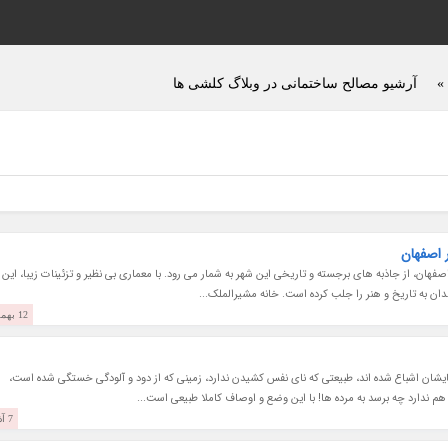
»
آرشیو مصالح ساختمانی در وبلاگ کلشی ها
ر اصفهان
هان، از جاذبه های برجسته و تاریخی این شهر به شمار می رود. با معماری بی نظیر و تزئینات زیبا، این بن
ان به تاریخ و هنر را جلب کرده است. خانه مشیرالملک...
12 بهمن 1403
شان اشباع شده اند، طبیعتی که نای نفس کشیدن ندارد، زمینی که از دود و آلودگی خستگی شده است،
هم ندارد چه برسد به مرده ها! با این وضع و اوصاف کاملا طبیعی است...
7 آذر 1403