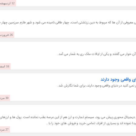
12 اردیبهشت 1401
عی معروفی از آن ها که مربوط به دین زرتشتی است، چهار طاقی نامیده می شود و شهر طارم سرزمین چهار 
26 فروردین 1401
 خوار می گفتند و یکی از ایالات ملک ری به شمار می آمد.
16 اسفند 1400
ای واقعی وجود دارند
 نمی کنید در دنیای واقعی وجود دارند، برای شما نگارش شد.
30 مرداد 1400
 دیجیتال محوری پیش می رود، سیستم تجارت و ارز هم از این عرصه عقب نمانده است. پول ها و ارزهای
 نموده اند و بسیاری از افراد، تمامی خرید و فروش های خود را با...
27 مرداد 1400