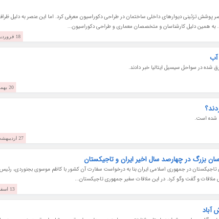
ناصر پوشش تزئینی دیوارهای داخلی ساختمان در طراحی دکوراسیون معرفی کرد. اما این عنصر به دلیل ظراف
دد. به همین دلیل کارشناسان و متخصصان معماری و طراحی دکوراسیون...
18 فروردین 1403
 آب
شده در سواحل سیسیل ایتالیا خبر دادند.
20 بهمن 1402
دند؟
27 اردیبهشت 1402
راسان بزرگ در چهارصد سال اخیر ایران و تاجیکستان
ی تاجیکستان در جمهوری اسلامی ایران بنا به درخواست سفارت آن کشور با کاظم موسوی بجنوردی، رئیس 
ی ملاقات و گفت وگو کرد. در این ملاقات سفیر جمهوری تاجیکستان...
13 اسفند 1401
 آباد