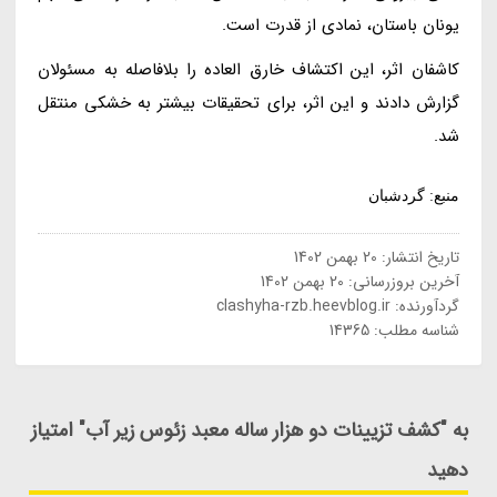
یونان باستان، نمادی از قدرت است.
کاشفان اثر، این اکتشاف خارق العاده را بلافاصله به مسئولان
گزارش دادند و این اثر، برای تحقیقات بیشتر به خشکی منتقل
شد.
منبع: گردشبان
تاریخ انتشار:
20 بهمن 1402
آخرین بروزرسانی:
20 بهمن 1402
گردآورنده:
clashyha-rzb.heevblog.ir
شناسه مطلب: 14365
به "کشف تزیینات دو هزار ساله معبد زئوس زیر آب" امتیاز
دهید