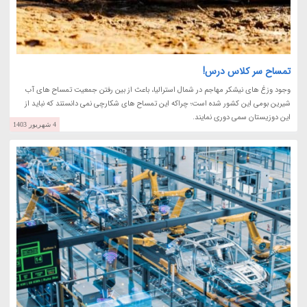
تمساح سر کلاس درس!
وجود وزغ های نیشکر مهاجم در شمال استرالیا، باعث از بین رفتن جمعیت تمساح های آب
شیرین بومی این کشور شده است؛ چراکه این تمساح های شکارچی نمی دانستند که نباید از
این دوزیستان سمی دوری نمایند.
4 شهریور 1403