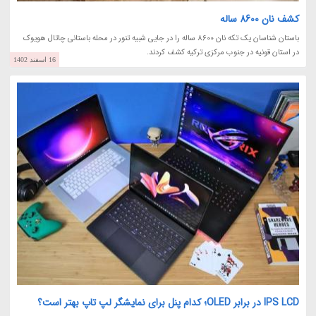
کشف نان 8600 ساله
باستان شناسان یک تکه نان 8600 ساله را در جایی شبیه تنور در محله باستانی چاتال هویوک
در استان قونیه در جنوب مرکزی ترکیه کشف کردند.
16 اسفند 1402
IPS LCD در برابر OLED؛ کدام پنل برای نمایشگر لپ تاپ بهتر است؟