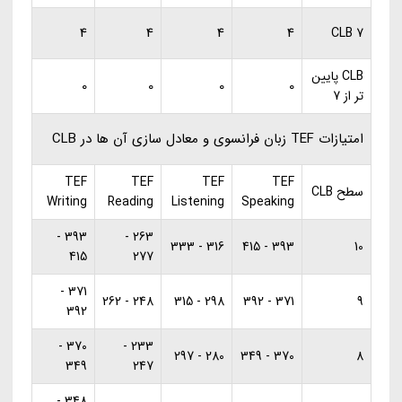
4
4
4
4
CLB 7
CLB پایین
0
0
0
0
تر از 7
امتیازات TEF زبان فرانسوی و معادل سازی آن ها در CLB
TEF
TEF
TEF
TEF
سطح CLB
Writing
Reading
Listening
Speaking
393 -
263 -
316 - 333
393 - 415
10
415
277
371 -
248 - 262
298 - 315
371 - 392
9
392
370 -
233 -
280 - 297
370 - 349
8
349
247
348 -