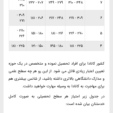
207 - 232
279 - 249
348 - 310
7
310
309 -
206 - 181
248 - 217
309 - 271
6
271
270 -
180 - 151
216 - 181
270 - 226
5
226
225 - 181
150 - 121
180 - 145
225 - 181
4
کشور کانادا برای افراد تحصیل نموده و متخصص در یک حوزه
تعیین اعتبار زیادی قائل می شود. از این رو هر چه سطح علمی
و مدارک دانشگاهی بالاتری داشته باشید، از شانس بیشتری هم
برای مهاجرت به کانادا به وسیله مهارت خواهید داشت.
در جدول زیر امتیاز هر سطح تحصیلی به صورت کامل
خدمتتان بیان شده است: