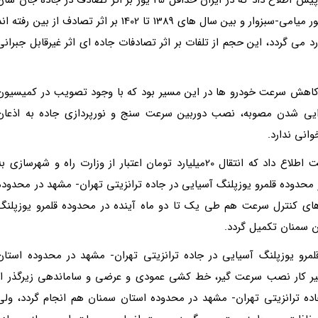
را از دست داده اند. از این تعداد تنها 13 یوزپلنگ در محور میامی-سبزوار و بین سال های 1389 تا 1402 بر اثر تصادف از بین رفته 
اینکه جمعیت این گونه کمتر از 40 فرد برآورد می گردد، این حجم از تلفات بر اثر تصادفات جاده ای اثر غیرقابل جبران
 کاهش سرعت خودرو ها در این مسیر بود که با وجود تصویب در کمیسیون
یی شدن مصوبه، نصب دوربین سرعت سنج و نورپردازی جاده به اذعان
نی ندارد.
یک ماه پیش علی سلاجقه، رییس سازمان محیط زیست اطلاع داد که انتقال 20میلیارد تومان اعتبار از وزارت راه و شهرسازی ب
وده قلمرو یوزپلنگ آسیایی در جاده ترانزیتی تهران- مشهد در محدوده
 کنترل سرعت هم طی یک تا دو ماه آینده در محدوده قلمرو یوزپلنگ
ن سمنان تکمیل گردد.
در 10 کیلومتری محدوده قلمرو یوزپلنگ آسیایی در جاده ترانزیتی تهران- مشهد در محدوده استان
سیر کار نصب سرعت گیر، خط کشی عمودی و عرضی و ساماندهی زیرگذر از
جاده ترانزیتی تهران- مشهد در محدوده استان سمنان هم انجام گردد، ولی