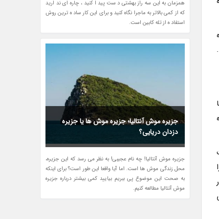
همزمان به این سه راز بهشتی د ست پید ا کنید ، چاره ای ند ارید
که از کمی بالاتر به ماجرا نگاه کنید و برای این کار ساد ه ترین روش
استفاد ه از تله کابین است.
جزیره موش آنتالیا؛ جزیره موش ها یا جزیره
دزدان دریایی؟
جزیره موش آنتالیا! چه نام عجیبی! به نظر می رسد که این جزیره،
محل زندگی موش ها است. اما آیا واقعا این طور است؟ برای اینکه
به صحت این موضوع پی ببریم بیایید کمی بیشتر درباره جزیره
موش آنتالیا مطالعه کنیم.