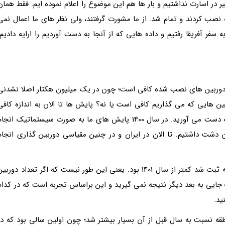
ر در اسارت نداشتیم و بار ها هم این موضوع را اعلام نموده ایم. فقط همان
ه نصب کردند و تمام شد. از ما مشورت گرفتند، ولی نظر های ما اعمال نمی
ه سفر آفریقا رفتیم و داده هایی که از آنجا به دست آوردیم را ارایه دادیم.
 دوربین های نصب شده کافی است؛ چون در یک میلیون هکتار اصلا نشدنی
ین هایی که می گذاریم کافی است یا نه؟ پایش ها تا الان به اندازه کافی
اجرا شده است و از جایی به بعد دیگر نتایج مشترکی به دست می آورید. در سال 1400 پایش های ما به صورت سیستماتیک انجا
ر توران و میان دشت داشتیم. تا الان در ایران و در چنین مقیاسی دوربین گذاری انجام
داده هایی که آن سال به دست آوردیم و تعداد یوزی که ثبت شد کمتر از سال 1401 بود. یعنی این طور نیست که اگر تعداد دوربی
 جایی به بعد دیگر نتیجه نمی گیرید و این براساس تجربه است که در کدام
ید.
مان نسبت به منطقه نسبت به سال قبل از آن بسیار بیشتر شد؛ چون اولین سالی بود که در