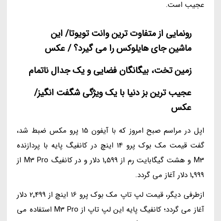
عجیب است.
رونمایی از متفاوت ترین وانت تویوتا/ این
ماشین جای هایلوکس را می گیرد؟ / عکس
زمین تخت، بیگانگان فضایی و یک جدال ناتمام
عجیب ترین بز دنیا با یک ویژگی شگفت انگیز/
عکس
اپل در مراسم صبح امروز که با آیفون 15 پرو مکس ضبط شد،
گفت قیمت مک بوک پرو 14 اینچ در کانفیگ پایه با پردازنده
M3 و هشت گیگابایت رم از 1٬599 دلار و در کانفیگ M3 Pro از
1٬999 دلار آغاز می گردد.
ازطرفی دیگر، قیمت لپ تاپ مک بوک پرو 16 اینچ از 2٬499 دلار
آغاز می گردد؛ کانفیگ پایه این لپ تاپ از M3 Pro استفاده می