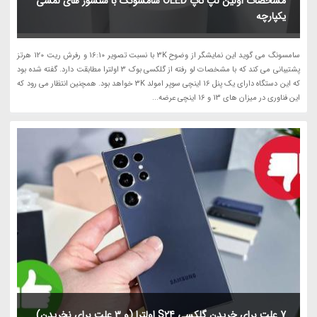
مشخصات اولین لپ تاپ OLED سامسونگ با سنسور های لمسی
یکپارچه
سامسونگ می گوید این نمایشگر از وضوح 3K با نسبت تصویر 16:10 و رفرش ریت 120 هرتز
پشتیبانی می کند که با مشخصات لو رفته از گلکسی بوک 3 اولترا مطابقت دارد. گفته شده بود
که این دستگاه دارای یک پنل 16 اینچی سوپر امولد 3K خواهد بود. همچنین انتظار می رود که
این فناوری در میزان های 13 و 16 اینچی عرضه...
7 علت برای خریدن گلکسی S24 اولترا (و 3 علت برای نخریدن)