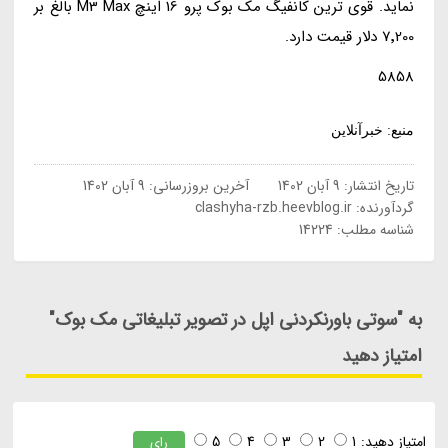
نماید. قوی ترین کانفیگ مک بوک پرو 16 اینچ M3 Max بالغ بر
7٬200 دلار قیمت دارد.
5858
منبع: خبرآنلاین
تاریخ انتشار:
9 آبان 1402
آخرین بروزرسانی:
9 آبان 1402
گردآورنده:
clashyha-rzb.heevblog.ir
شناسه مطلب: 14224
به "سوتی باورنکردنی اپل در تصویر تبلیغاتی مک بوک"
امتیاز دهید
امتیاز دهید:
1
2
3
4
5
رای