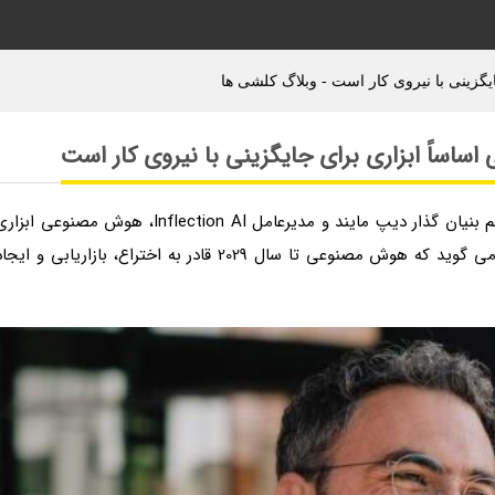
یگزینی با نیروی کار است - وبلاگ کلشی ها
ساساً ابزاری برای جایگزینی با نیروی کار است
به گزارش وبلاگ کلشی ها، به گفته مصطفی سلیمان، هم بنیان گذار دیپ مایند و مدیرعامل Inflection AI، هوش مصنوعی ابز
است که اساساً جایگزین نیروی کار می گردد. او بعلاوه می گوید که هوش مصنوعی تا سال 2029 قادر به اختراع، بازاریابی و ایج