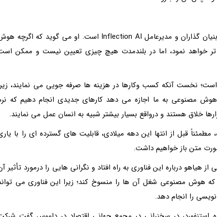
سلیمان در سال 2022 گوگل را ترک کرد و اکنون یکی از بنیان گذاران و مدیرعامل Inflection AI است. او می گوید که اگرچه ه
ش تر خواهد نمود، اما در بلندمدت هیچ چیزی تعیین نیست و ممکن است
ت؛ نخست آنکه کسب وکارها در هزینه ها صرفه جویی می نمایند، زیرا
م، هوش مصنوعی به ما اجازه می دهد کارهای جدیدی انجام دهیم که نرم
بزارها خلاق هستند و درواقع بسیار بیشتر شبیه به انسان عمل می نمایند.
طمئناً قبل از انتها این دهه میلادی، قابلیت های گسترده ای را با یاری
ورت متن باز خواهیم داشت.
2022 راه اندازی شد، موجی از هیاهو درباره این فناوری به راه افتاد و نگرانی هایی را درمورد تأثیر آن
د که هوش مصنوعی شغل آن ها را منسوخ کند؛ زیرا این فناوری می تواند
نویسی را انجام دهد.
Erik Brynjolfss)، استاد دانشگاه استنفورد، در سخنرانی در مجمع جهانی اقتصاد در داووس گفت شرکت