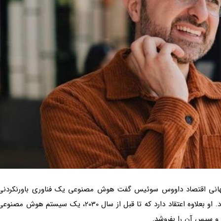
مصاحبه ای با CNBC در مجمع جهانی اقتصاد داووس سوئیس گفت هوش مصنوعی یک فناوری باورنکردنی
است، اما در درازمدت اساساً جایگزین نیروی کار می گردد. او بعلاوه اعتقاد دارد که تا قبل از سال 2030، یک سیستم هوش مصن
 و سپس آن را بفروشد.