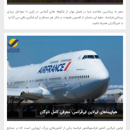
سفر به زیباترین مقاصد دنیا در فصل بهار، از شکوفه های گیلاس در ژاپن تا سواحل زیبای
بریتانی فرانسه، جلوه ای متمایز از افسون طبیعت در فکر هر مسافر و گردشگری باقی می گذارد.
با خبرنگاران همراه باشید.
هواپیماهای ایرلاین ایرفرانس: معرفی کامل ناوگان
اولین ایرلاین کشور فرانسهکشور فرانسه یکی از کشورهای بزرگ اروپایی است که در صنایع