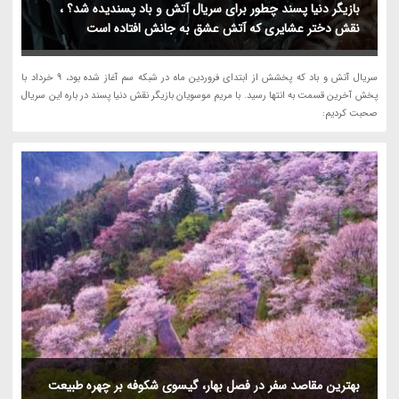
بازیگر دنیا پسند چطور برای سریال آتش و باد پسندیده شد؟ ،
نقش دختر عشایری که آتش عشق به جانش افتاده است
سریال آتش و باد که پخشش از ابتدای فروردین ماه در شبکه سم آغاز شده بود، 9 خرداد با
پخش آخرین قسمت به انتها رسید. با مریم موسویان بازیگر نقش دنیا پسند در باره این سریال
صحبت کردیم:
بهترین مقاصد سفر در فصل بهار، گیسوی شکوفه بر چهره طبیعت