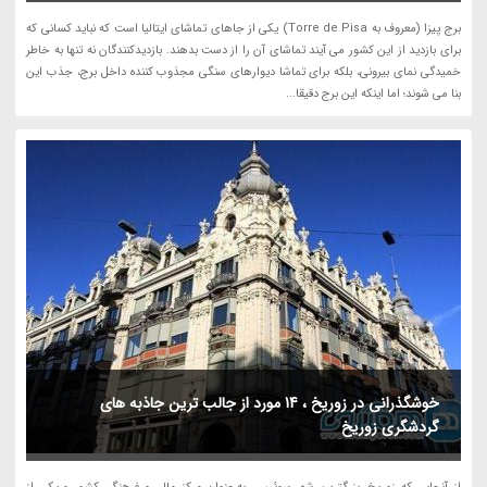
برج پیزا (معروف به Torre de Pisa) یکی از جاهای تماشای ایتالیا است که نباید کسانی که
برای بازدید از این کشور می آیند تماشای آن را از دست بدهند. بازدیدکنندگان نه تنها به خاطر
خمیدگی نمای بیرونی، بلکه برای تماشا دیوارهای سنگی مجذوب کننده داخل برج، جذب این
بنا می شوند؛ اما اینکه این برج دقیقا...
خوشگذرانی در زوریخ ، 14 مورد از جالب ترین جاذبه های
گردشگری زوریخ