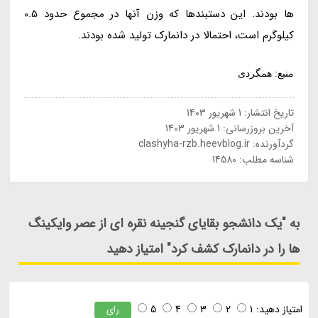
ها بودند. این دستبندها که وزن آنها در مجموع حدود 0.5
کیلوگرم است، احتمالا در دانمارک تولید شده بودند.
منبع: همگردی
تاریخ انتشار:
1 شهریور 1403
آخرین بروزرسانی:
1 شهریور 1403
گردآورنده:
clashyha-rzb.heevblog.ir
شناسه مطلب: 14580
به "یک دانشجو بقایای گنجینه نقره ای از عصر وایکینگ
ها را در دانمارک کشف کرد" امتیاز دهید
امتیاز دهید:
1
2
3
4
5
رای