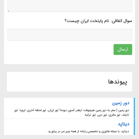
سوال اتفاقی: نام پایتخت ایران چیست؟
ارسال
پیوندها
دور زمین
دور زمین | سفر به دور زمین هیچوقت اینقدر آسون نبوده! تور ارزان، تور لحظه آخری، اروپا، تور
تایلند، تور مالزی، تور دبی، تور ترکیه
دیتاپد
دیتاپد، با مجله فناوری و تخصصی رایانه از همه چیز سر در بیاورید.