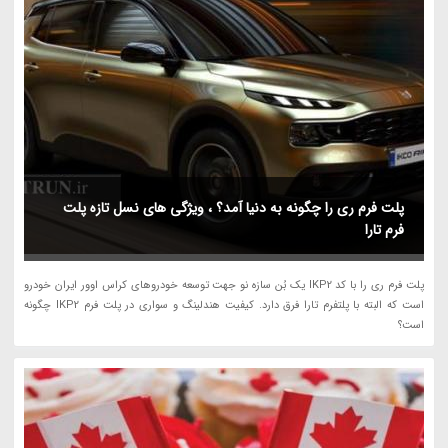
پلت فرم ری را چگونه به دنیا آمد؟ ، ویژگی های نسل تازه پلت
فرم تارا
پلت فرم ری را با کد IKP2 یک بُن سازه نو جهت توسعه خودروهای کراس اوور ایران خودرو
است که البته با پلتفرم تارا فرق دارد. کیفیت هندلینگ و سواری در پلت فرم IKP2 چگونه
است؟