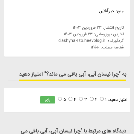
منبع: خبرآنلاین
تاریخ انتشار:
23 فروردین 1403
آخرین بروزرسانی:
23 فروردین 1403
گردآورنده:
clashyha-rzb.heevblog.ir
شناسه مطلب: 14510
به "چرا نیسان آبی، آبی باقی می ماند؟" امتیاز دهید
امتیاز دهید:
1
2
3
4
5
رای
دیدگاه های مرتبط با "چرا نیسان آبی، آبی باقی می