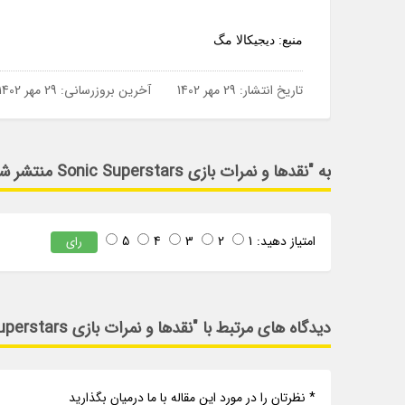
منبع: دیجیکالا مگ
تاریخ انتشار:
29 مهر 1402
آخرین بروزرسانی:
29 مهر 1402
به "نقدها و نمرات بازی Sonic Superstars منتشر شد؛ بازسازی نه چندان قدرتمند خاطرات" امتیاز دهید
امتیاز دهید:
1
2
3
4
5
رای
دیدگاه های مرتبط با "نقدها و نمرات بازی Sonic Superstars منتشر شد؛ بازسازی نه چندان قدرتمند خاطرات"
* نظرتان را در مورد این مقاله با ما درمیان بگذارید