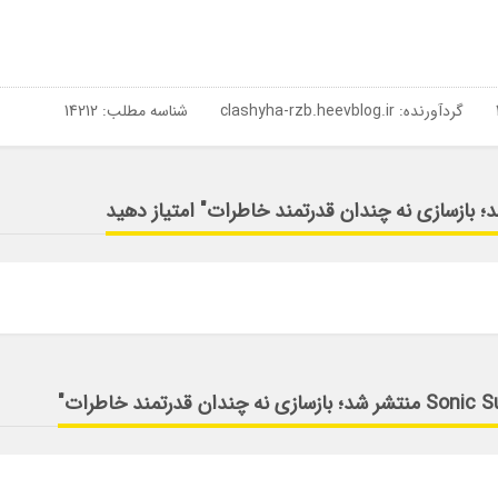
گردآورنده:
clashyha-rzb.heevblog.ir
شناسه مطلب: 14212