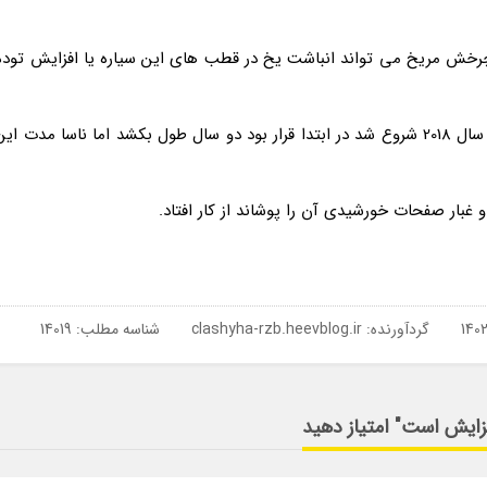
رخش مریخ می تواند انباشت یخ در قطب های این سیاره یا افزایش توده
ماموریت فضاپیمای رباتیک این سایت (InSight) که در سال 2018 شروع شد در ابتدا قرار بود دو سال طول بکشد اما ناسا مدت ای
 غبار صفحات خورشیدی آن را پوشاند از کار افتاد.
گردآورنده:
clashyha-rzb.heevblog.ir
شناسه مطلب: 14019
زایش است" امتیاز دهید