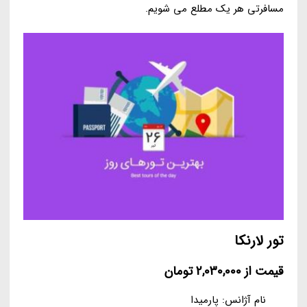
مسافرتی هر یک مطلع می شویم.
تور لارنکا
قیمت از 2,030,000 تومان
نام آژانس: پارمیدا