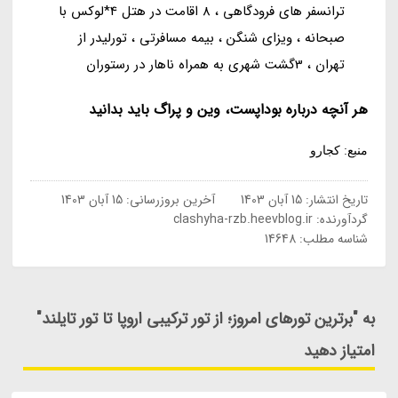
ترانسفر های فرودگاهی ، 8 اقامت در هتل 4*لوکس با
صبحانه ، ویزای شنگن ، بیمه مسافرتی ، تورلیدر از
تهران ، 3گشت شهری به همراه ناهار در رستوران
هر آنچه درباره بوداپست، وین و پراگ باید بدانید
منبع: کجارو
تاریخ انتشار:
15 آبان 1403
آخرین بروزرسانی:
15 آبان 1403
گردآورنده:
clashyha-rzb.heevblog.ir
شناسه مطلب: 14648
به "برترین تورهای امروز؛ از تور ترکیبی اروپا تا تور تایلند"
امتیاز دهید