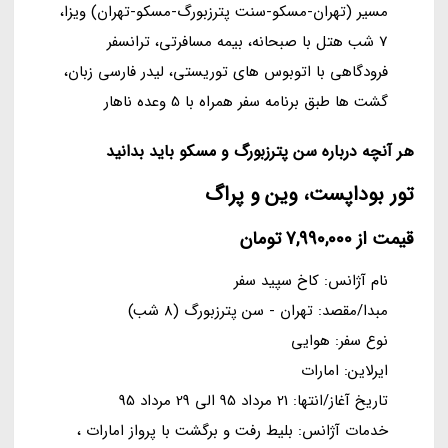
مسیر (تهران-مسکو-سنت پترزبورگ-مسکو-تهران) ویزا،
7 شب هتل با صبحانه، بیمه مسافرتی، ترانسفر
فرودگاهی با اتوبوس های توریستی، لیدر فارسی زبان،
گشت ها طبق برنامه سفر همراه با 5 وعده ناهار
هر آنچه درباره سن پترزبورگ و مسکو باید بدانید
تور بوداپست، وین و پراگ
قیمت از 7,990,000 تومان
نام آژانس: کاخ سپید سفر
مبدا/مقصد: تهران - سن پترزبورگ (8 شب)
نوع سفر: هوایی
ایرلاین: امارات
تاریخ آغاز/انتها: 21 مرداد 95 الی 29 مرداد 95
خدمات آژانس: بلیط رفت و برگشت با پرواز امارات ،