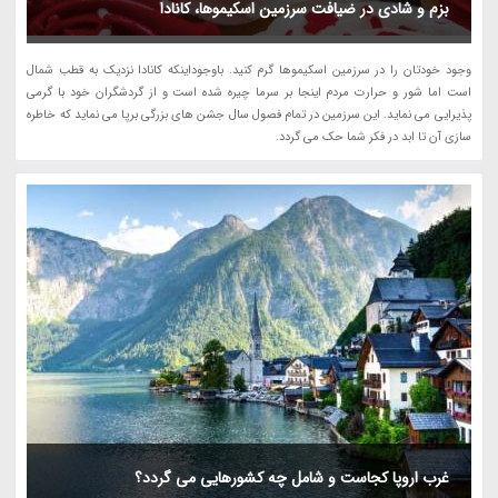
بزم و شادی در ضیافت سرزمین اسکیموها، کانادا
وجود خودتان را در سرزمین اسکیموها گرم کنید. باوجوداینکه کانادا نزدیک به قطب شمال
است اما شور و حرارت مردم اینجا بر سرما چیره شده است و از گردشگران خود با گرمی
پذیرایی می نماید. این سرزمین در تمام فصول سال جشن های بزرگی برپا می نماید که خاطره
سازی آن تا ابد در فکر شما حک می گردد.
غرب اروپا کجاست و شامل چه کشورهایی می گردد؟